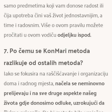
samo predmetima koji vam donose radost ili 
čija upotreba čini vaš život jednostavnijim, a 
time i radosnim. Više o ovom pravilu možete 
pročitati u ovom vodiču 
odjeljku ispod
.
7. Po čemu se KonMari metoda 
razlikuje od ostalih metoda?
Iako se fokusira na raščišćavanje i organizaciju 
doma i radnog mjesta, 
načela se neminovno 
prelijevaju i na sve druge aspekte našeg 
života gdje donosimo odluke, uzrokujući da 
živimo svjesnije.
 Da bi metoda bila uspješna 